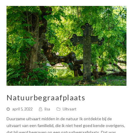
Natuurbegraafplaats
april 5, 2022
lisa
Uitvaart
Duurzame uitvaart midden in de natuur Ik ontdekte bij de
uitvaart van een familielid, die ik niet heel goed kende overigens,
dat hij werd begraven op een natuurbegraafplaats. Dat was