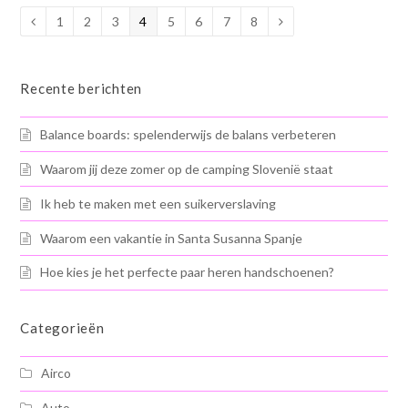
Page
1
Page
2
Page
3
Page
4
Page
5
Page
6
Page
7
Page
8
Vorige
Volgende
Recente berichten
Balance boards: spelenderwijs de balans verbeteren
Waarom jij deze zomer op de camping Slovenië staat
Ik heb te maken met een suikerverslaving
Waarom een vakantie in Santa Susanna Spanje
Hoe kies je het perfecte paar heren handschoenen?
Categorieën
Airco
Auto