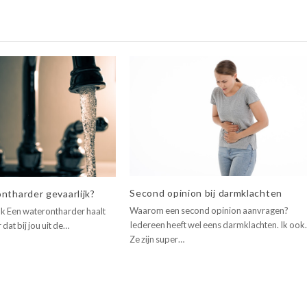
Second opinion bij darmklachten
ntharder gevaarlijk?
Waarom een second opinion aanvragen?
lk Een waterontharder haalt
Iedereen heeft wel eens darmklachten. Ik ook
 dat bij jou uit de…
Ze zijn super…