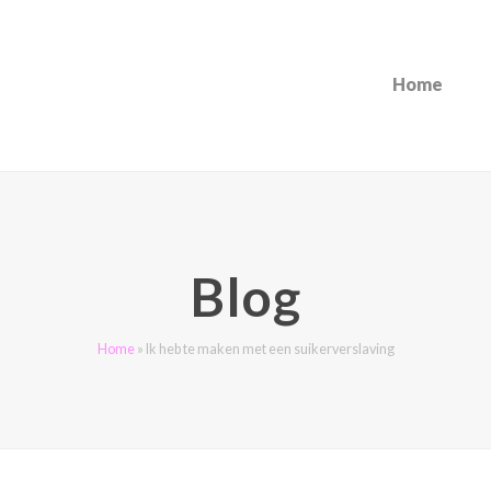
Home
Blog
Home
»
Ik heb te maken met een suikerverslaving