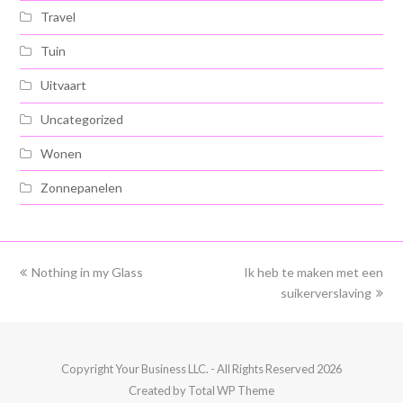
Travel
Tuin
Uitvaart
Uncategorized
Wonen
Zonnepanelen
previous
Nothing in my Glass
Ik heb te maken met een
next
post:
post:
suikerverslaving
Copyright
Your Business LLC.
- All Rights Reserved 2026
Created by
Total WP Theme