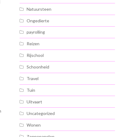
t
Natuursteen
Ongedierte
payrolling
Reizen
Rijschool
Schoonheid
Travel
Tuin
Uitvaart
m
Uncategorized
Wonen
Zonnepanelen