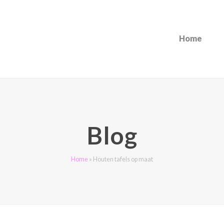
Home
Blog
Home
»
Houten tafels op maat