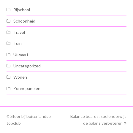
Rijschool
Schoonheid
Travel
Tuin
Uitvaart
Uncategorized
Wonen
Zonnepanelen
previous
Sfeer bij buitenlandse
Balance boards: spelenderwijs
next
topclub
post:
post:
de balans verbeteren