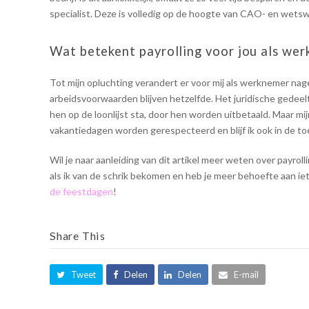
specialist. Deze is volledig op de hoogte van CAO- en wetsw
Wat betekent payrolling voor jou als we
Tot mijn opluchting verandert er voor mij als werknemer na
arbeidsvoorwaarden blijven hetzelfde. Het juridische gedeelte
hen op de loonlijst sta, door hen worden uitbetaald. Maar mi
vakantiedagen worden gerespecteerd en blijf ik ook in de
Wil je naar aanleiding van dit artikel meer weten over payrol
als ik van de schrik bekomen en heb je meer behoefte aan iet
de feestdagen
!
Share This
Tweet
Delen
Delen
E-mail