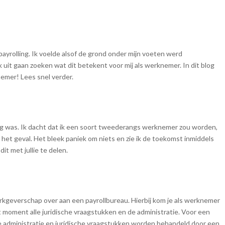
payrolling. Ik voelde alsof de grond onder mijn voeten werd
 uit gaan zoeken wat dit betekent voor mij als werknemer. In dit blog
nemer! Lees snel verder.
lling was. Ik dacht dat ik een soort tweederangs werknemer zou worden,
het geval. Het bleek paniek om niets en zie ik de toekomst inmiddels
 met jullie te delen.
werkgeverschap over aan een payrollbureau. Hierbij kom je als werknemer
dat moment alle juridische vraagstukken en de administratie. Voor een
n de administratie en juridische vraagstukken worden behandeld door een