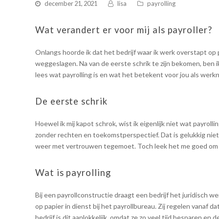
december 21, 2021
lisa
payrolling
Wat verandert er voor mij als payroller?
Onlangs hoorde ik dat het bedrijf waar ik werk overstapt op 
weggeslagen. Na van de eerste schrik te zijn bekomen, ben ik
lees wat payrolling is en wat het betekent voor jou als werk
De eerste schrik
Hoewel ik mij kapot schrok, wist ik eigenlijk niet wat payro
zonder rechten en toekomstperspectief. Dat is gelukkig niet 
weer met vertrouwen tegemoet. Toch leek het me goed om dit
Wat is payrolling
Bij een payrollconstructie draagt een bedrijf het juridisch 
op papier in dienst bij het payrollbureau. Zij regelen vanaf 
bedrijf is dit aanlokkelijk, omdat ze zo veel tijd besparen e