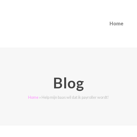
Home
Blog
Home
»
Help mijn baas wil dat ik payroller wordt!