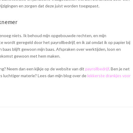
ijzigingen en zorgen dat deze juist worden toegepast.
rknemer
genoeg niets. Ik behoud mijn opgebouwde rechten, en mijn
 wordt geregeld door het payrollbedrijf, en ik zal omdat ik op papier bij
jn baas blijft gewoon mijn baas. Afspraken over werktijden, loon en
 toekomst gewoon met hem maken.
ling? Neem dan een kijkje op de website van dit
payrollbedrijf
. Ben je net
s luchtiger materie? Lees dan mijn blog over de
lekkerste drankjes voor