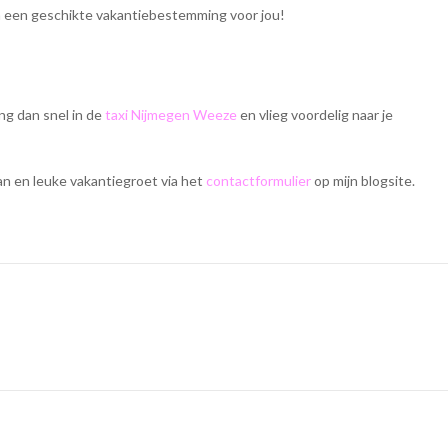
en een geschikte vakantiebestemming voor jou!
ing dan snel in de
taxi Nijmegen Weeze
en vlieg voordelig naar je
an en leuke vakantiegroet via het
contactformulier
op mijn blogsite.