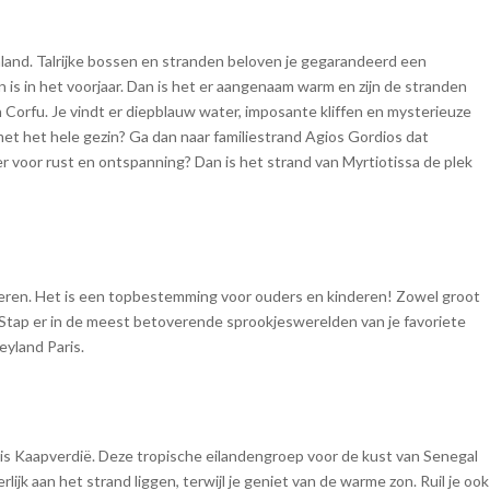
land. Talrijke bossen en stranden beloven je gegarandeerd een
n is in het voorjaar. Dan is het er aangenaam warm en zijn de stranden
 Corfu. Je vindt er diepblauw water, imposante kliffen en mysterieuze
met het hele gezin? Ga dan naar familiestrand Agios Gordios dat
r voor rust en ontspanning? Dan is het strand van Myrtiotissa de plek
vieren. Het is een topbestemming voor ouders en kinderen! Zowel groot
 Stap er in de meest betoverende sprookjeswerelden van je favoriete
eyland Paris.
s Kaapverdië. Deze tropische eilandengroep voor de kust van Senegal
lijk aan het strand liggen, terwijl je geniet van de warme zon. Ruil je ook