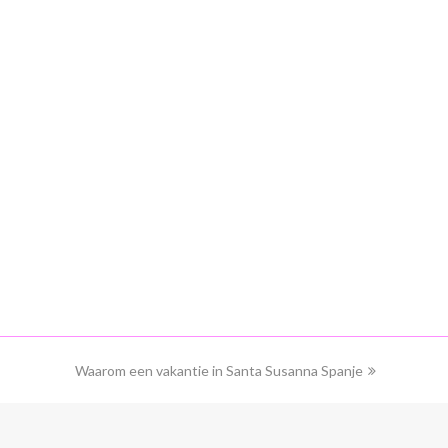
Waarom een vakantie in Santa Susanna Spanje
next
post: