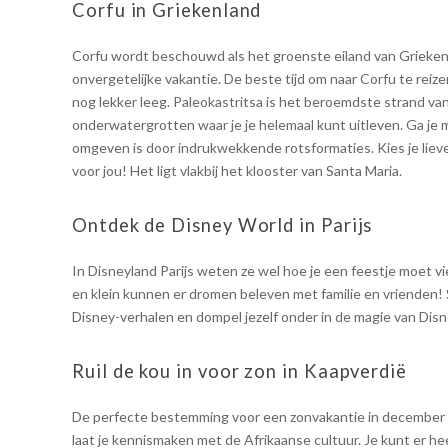
Corfu in Griekenland
Corfu wordt beschouwd als het groenste eiland van Grieken
onvergetelijke vakantie. De beste tijd om naar Corfu te reize
nog lekker leeg. Paleokastritsa is het beroemdste strand van
onderwatergrotten waar je je helemaal kunt uitleven. Ga je 
omgeven is door indrukwekkende rotsformaties. Kies je lieve
voor jou! Het ligt vlakbij het klooster van Santa Maria.
Ontdek de Disney World in Parijs
In Disneyland Parijs weten ze wel hoe je een feestje moet 
en klein kunnen er dromen beleven met familie en vrienden!
Disney-verhalen en dompel jezelf onder in de magie van Disn
Ruil de kou in voor zon in Kaapverdië
De perfecte bestemming voor een zonvakantie in december i
laat je kennismaken met de Afrikaanse cultuur. Je kunt er heer