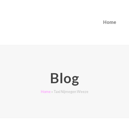
Home
Blog
Home
»
Taxi Nijmegen Weeze