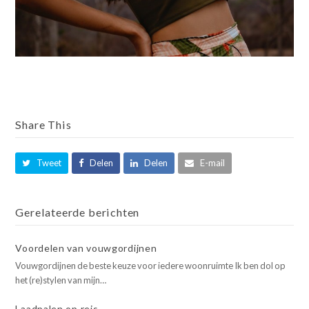
Share This
Tweet
Delen
Delen
E-mail
Gerelateerde berichten
Voordelen van vouwgordijnen
Vouwgordijnen de beste keuze voor iedere woonruimte Ik ben dol op
het (re)stylen van mijn…
Laadpalen op reis